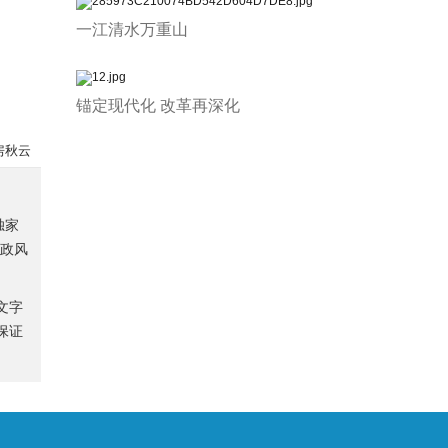
一江清水万重山
锚定现代化 改革再深化
房秋云
独家
、政风
文字
保证